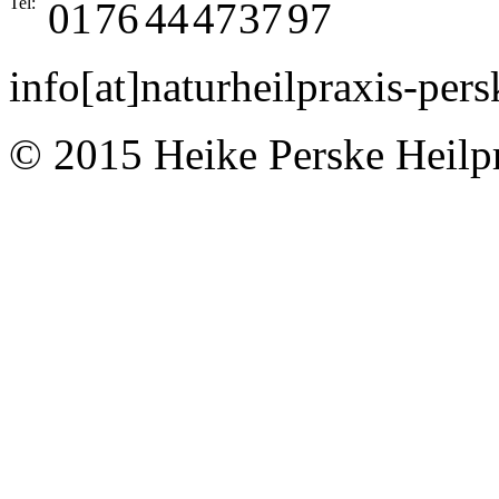
Tel:
01
76
44
47
37
97
info
[at]
naturheilpraxis-pers
© 2015 Heike Perske Heilpr