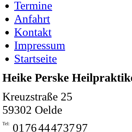
Termine
Anfahrt
Kontakt
Impressum
Startseite
Heike Perske Heilpraktik
Kreuzstraße 25
59302 Oelde
Tel:
01
76
44
47
37
97